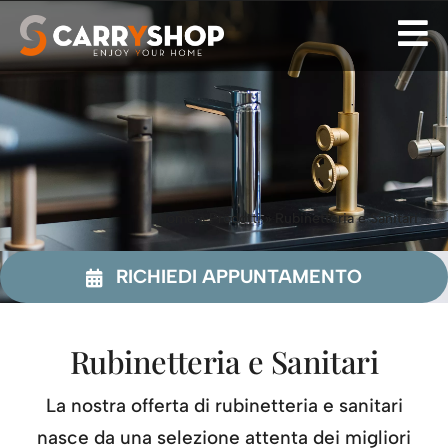
Skip
to
content
Home
»
Prodotti
»
Rubinetteria e Sanitari
RICHIEDI APPUNTAMENTO
Rubinetteria e Sanitari
La nostra offerta di rubinetteria e sanitari
nasce da una selezione attenta dei migliori