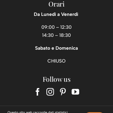
Orari
Da Lunedì a Venerdì
09:00 – 12:30
14:30 – 18:30
Sabato e Domenica
CHIUSO
Follow us
Copyright © Carry Shop Group s.r.l. – P.IVA 03363130364
Questo sito web raccoglie dati statistici