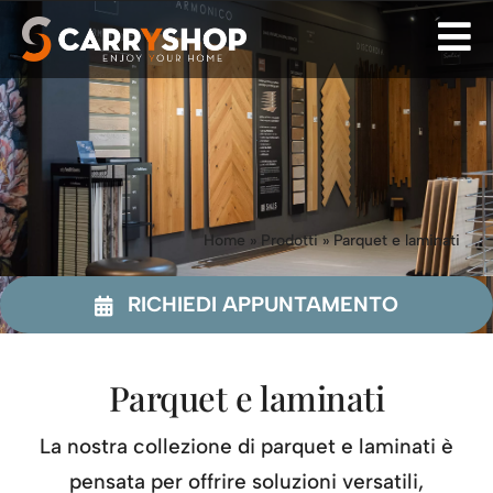
Skip
to
content
Home
»
Prodotti
»
Parquet e laminati
RICHIEDI APPUNTAMENTO
Parquet e laminati
La nostra collezione di parquet e laminati è
pensata per offrire soluzioni versatili,